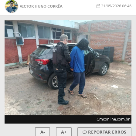
21/05/2026 06:46
VICTOR HUGO CORRÊA
Gmconline.com.br
A-
A+
REPORTAR ERROS