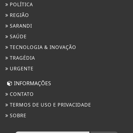
POLÍTICA
REGIÃO
SARANDI
SAÚDE
TECNOLOGIA & INOVAÇÃO
TRAGÉDIA
URGENTE
INFORMAÇÕES
CONTATO
TERMOS DE USO E PRIVACIDADE
Termos de Uso e Privacidade
SOBRE
Esse site utiliza cookies para melhorar sua
experiência de navegação. Ao continuar o acesso,
entendemos que você concorda com nossos Termos