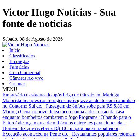
Victor Hugo Notícias - Sua
fonte de notícias
Sabado,
08 de Agosto de 2026
Início
Classificados
Empregos
Farmácias
Guia Comercial
Câmeras Ao vivo
Colunas
MENU
Empresário é esfaqueado após briga de trânsito em Maringá
Motorista fica presa às ferragens após grave acidente com caminhão
no Contorno Sul de...
Passagem de ônibus sobe para R$ 5,80 em
Maringá
Cena comove; Idoso acompanha a destruição da casa
enquanto bombeiros combatem o fogo
Programa ‘Olhando para o
Futuro’ alcança marca de mil óculos entregues para alunos da...
Homem diz que receberia R$ 10 mil para matar trabalhador;
Execução aconteceu na frente do...
Restaurantes populares retomam