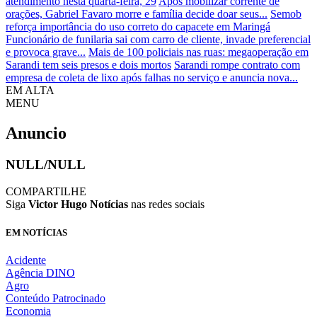
atendimento nesta quarta-feira, 29
Após mobilizar corrente de
orações, Gabriel Favaro morre e família decide doar seus...
Semob
reforça importância do uso correto do capacete em Maringá
Funcionário de funilaria sai com carro de cliente, invade preferencial
e provoca grave...
Mais de 100 policiais nas ruas: megaoperação em
Sarandi tem seis presos e dois mortos
Sarandi rompe contrato com
empresa de coleta de lixo após falhas no serviço e anuncia nova...
EM ALTA
MENU
Anuncio
NULL/NULL
COMPARTILHE
Siga
Victor Hugo Notícias
nas redes sociais
EM NOTÍCIAS
Acidente
Agência DINO
Agro
Conteúdo Patrocinado
Economia