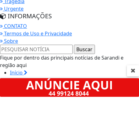
Tragédia
Urgente
INFORMAÇÕES
CONTATO
Termos de Uso e Privacidade
Termos de Uso e Privacidade
Sobre
Esse site utiliza cookies para melhorar sua
experiência de navegação. Ao continuar o acesso,
entendemos que você concorda com nossos Termos
Fique por dentro das principais notícias de Sarandi e
de Uso e Privacidade.
região aqui
PARA MAIS INFORMAÇÕES,
ACESSE NOSSOS TERMOS
Início
CLICANDO AQUI
Podcasts
PROSSEGUIR
Classificados
Empregos
Farmácias
Guia Comercial
Notícias
Futebol
Concursos