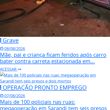
Grave
08/08/2026
Mãe, pai e criança ficam feridos após carro
bater contra carreta estacionada em...
ACESSAR
OPERAÇÃO PRONTO EMPREGO
07/08/2026
Mais de 100 policiais nas ruas:
megaoperação em Sarandi tem seis presos