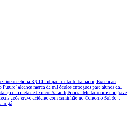
 que receberia R$ 10 mil para matar trabalhador; Execução
Futuro’ alcança marca de mil óculos entregues para alunos da...
dança na coleta de lixo em Sarandi
Policial Militar morre em grave
rragens após grave acidente com caminhão no Contorno Sul de...
Maringá