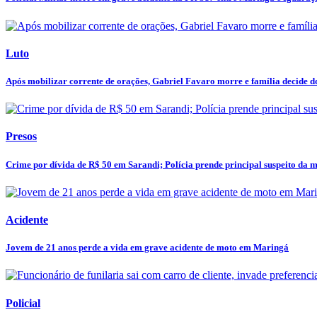
Luto
Após mobilizar corrente de orações, Gabriel Favaro morre e família decide do
Presos
Crime por dívida de R$ 50 em Sarandi; Polícia prende principal suspeito da mo
Acidente
Jovem de 21 anos perde a vida em grave acidente de moto em Maringá
Policial