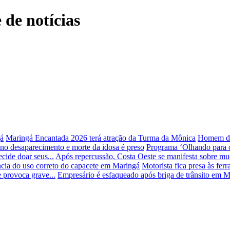
 de notícias
gá
Maringá Encantada 2026 terá atração da Turma da Mônica
Homem diz
o desaparecimento e morte da idosa é preso
Programa ‘Olhando para o 
cide doar seus...
Após repercussão, Costa Oeste se manifesta sobre mu
cia do uso correto do capacete em Maringá
Motorista fica presa às fe
e provoca grave...
Empresário é esfaqueado após briga de trânsito em 