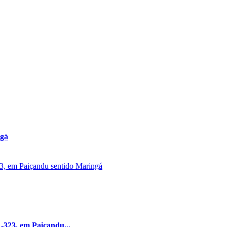
ngá
R-323, em Paiçandu...