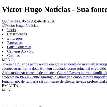
Victor Hugo Notícias - Sua fonte
Quinta-feira,
06 de Agosto de 2026
Início
Classificados
Empregos
Farmácias
Guia Comercial
Câmeras Ao vivo
Colunas
MENU
Jovem de 21 anos perde a vida em grave acidente de moto em Marin
aconteceu na frente do...
Homem apontado como principal envolvido n
Após mobilizar corrente de orações, Gabriel Favaro morre e família de
acidente na PR-317 entre Maringá e Iguaraçu
Semob reforça importân
Funcionário de funilaria sai com carro de cliente, invade preferencial 
EM ALTA
MENU