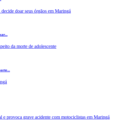
ar...
rte...