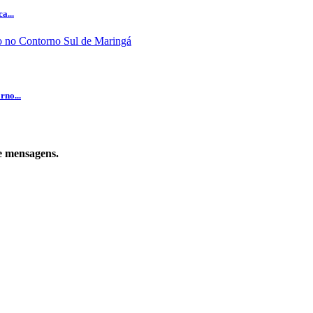
a...
rno...
de mensagens.