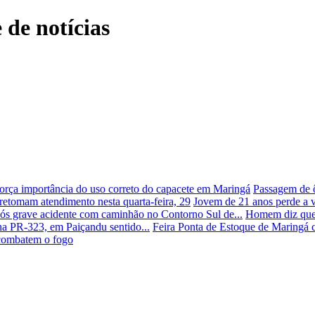
 de notícias
orça importância do uso correto do capacete em Maringá
Passagem de 
retomam atendimento nesta quarta-feira, 29
Jovem de 21 anos perde a 
após grave acidente com caminhão no Contorno Sul de...
Homem diz que 
 na PR-323, em Paiçandu sentido...
Feira Ponta de Estoque de Maringá 
 combatem o fogo