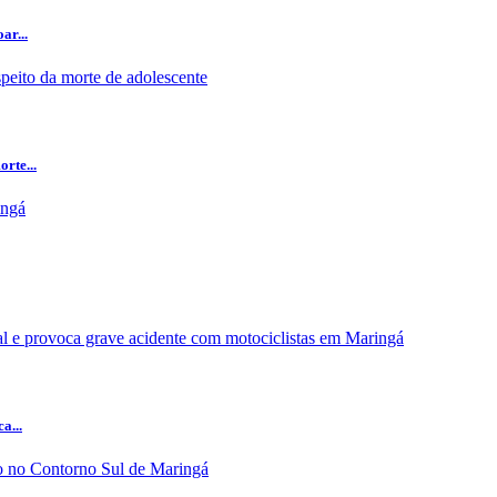
ar...
rte...
a...