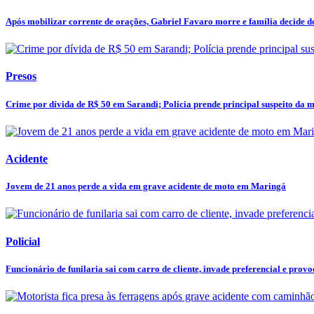
Após mobilizar corrente de orações, Gabriel Favaro morre e família decide do
Presos
Crime por dívida de R$ 50 em Sarandi; Polícia prende principal suspeito da mo
Acidente
Jovem de 21 anos perde a vida em grave acidente de moto em Maringá
Policial
Funcionário de funilaria sai com carro de cliente, invade preferencial e provoc