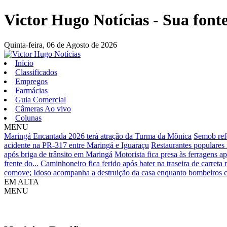
Victor Hugo Notícias - Sua fonte
Quinta-feira,
06 de Agosto de 2026
Início
Classificados
Empregos
Farmácias
Guia Comercial
Câmeras Ao vivo
Colunas
MENU
Maringá Encantada 2026 terá atração da Turma da Mônica
Semob ref
acidente na PR-317 entre Maringá e Iguaraçu
Restaurantes populares 
após briga de trânsito em Maringá
Motorista fica presa às ferragens 
frente do...
Caminhoneiro fica ferido após bater na traseira de carreta
comove; Idoso acompanha a destruição da casa enquanto bombeiros
EM ALTA
MENU