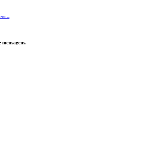
rno...
de mensagens.