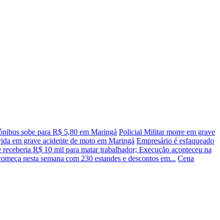
ônibus sobe para R$ 5,80 em Maringá
Policial Militar morre em grave
vida em grave acidente de moto em Maringá
Empresário é esfaqueado
receberia R$ 10 mil para matar trabalhador; Execução aconteceu na
começa nesta semana com 230 estandes e descontos em...
Cena