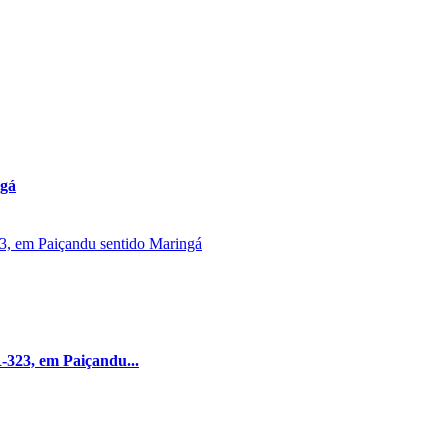
ngá
R-323, em Paiçandu...