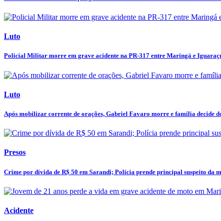
Luto
Policial Militar morre em grave acidente na PR-317 entre Maringá e Iguaraç
Luto
Após mobilizar corrente de orações, Gabriel Favaro morre e família decide do
Presos
Crime por dívida de R$ 50 em Sarandi; Polícia prende principal suspeito da mo
Acidente