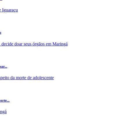
u
ar...
rte...