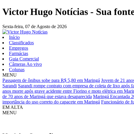
Victor Hugo Notícias - Sua fonte
Sexta-feira,
07 de Agosto de 2026
Início
Classificados
Empregos
Farmácias
Guia Comercial
Câmeras Ao vivo
Colunas
MENU
Passagem de ônibus sobe para R$ 5,80 em Maringá
Jovem de 21 anos
Sarandi
Sarandi rompe contrato com empresa de coleta de lixo após fa
anos morre após grave acidente entre Fiorino e moto elétrica em Mari
de 70 anos de Maringá que estava desaparecida
Maringá Encantada 2
importância do uso correto do capacete em Maringá
Funcionário de fu
EM ALTA
MENU