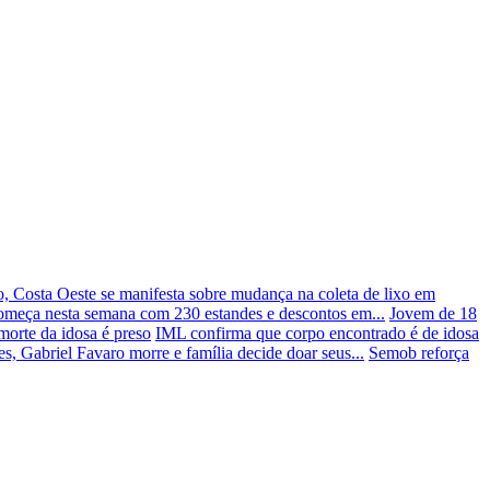
, Costa Oeste se manifesta sobre mudança na coleta de lixo em
omeça nesta semana com 230 estandes e descontos em...
Jovem de 18
orte da idosa é preso
IML confirma que corpo encontrado é de idosa
s, Gabriel Favaro morre e família decide doar seus...
Semob reforça