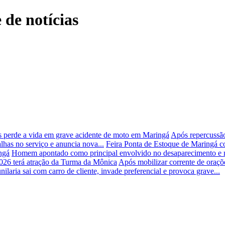
 de notícias
 perde a vida em grave acidente de moto em Maringá
Após repercussão
lhas no serviço e anuncia nova...
Feira Ponta de Estoque de Maringá c
ngá
Homem apontado como principal envolvido no desaparecimento e m
026 terá atração da Turma da Mônica
Após mobilizar corrente de oraçõe
nilaria sai com carro de cliente, invade preferencial e provoca grave...