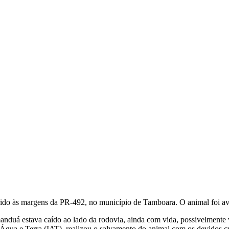
erido às margens da PR-492, no município de Tamboara. O animal foi av
nduá estava caído ao lado da rodovia, ainda com vida, possivelmente 
to Água e Terra (IAT), realizou o salvamento do animal com os devidos c