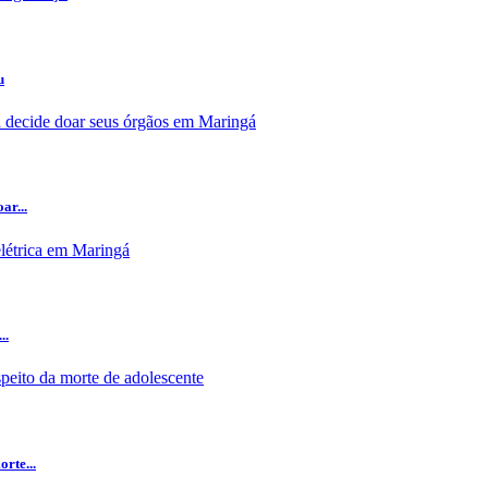
u
ar...
..
rte...