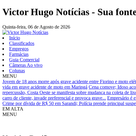
Victor Hugo Notícias - Sua fonte
Quinta-feira,
06 de Agosto de 2026
Início
Classificados
Empregos
Farmácias
Guia Comercial
Câmeras Ao vivo
Colunas
MENU
Jovem de 18 anos morre após grave acidente entre Fiorino e moto elé
vida em grave acidente de moto em Maringá
Cena comove; Idoso aco
repercussão, Costa Oeste se manifesta sobre mudança na coleta de li
carro de cliente, invade preferencial e provoca grave...
Empresário é e
Crime por dívida de R$ 50 em Sarandi; Polícia prende principal suspei
EM ALTA
MENU