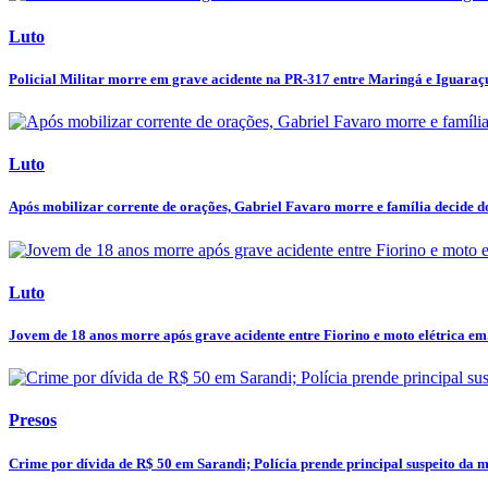
Luto
Policial Militar morre em grave acidente na PR-317 entre Maringá e Iguaraç
Luto
Após mobilizar corrente de orações, Gabriel Favaro morre e família decide do
Luto
Jovem de 18 anos morre após grave acidente entre Fiorino e moto elétrica em.
Presos
Crime por dívida de R$ 50 em Sarandi; Polícia prende principal suspeito da mo