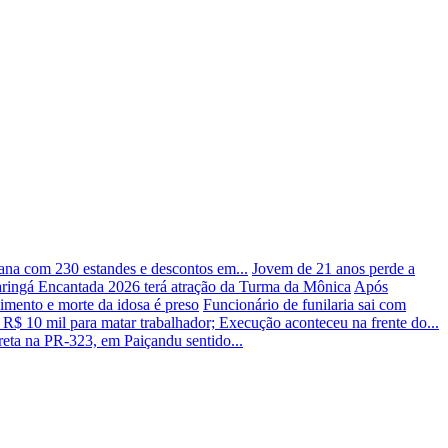
ana com 230 estandes e descontos em...
Jovem de 21 anos perde a
ringá Encantada 2026 terá atração da Turma da Mônica
Após
mento e morte da idosa é preso
Funcionário de funilaria sai com
R$ 10 mil para matar trabalhador; Execução aconteceu na frente do...
rreta na PR-323, em Paiçandu sentido...