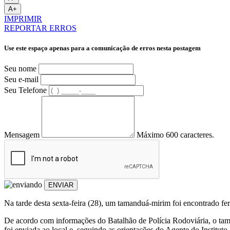
A+
IMPRIMIR
REPORTAR ERROS
Use este espaço apenas para a comunicação de erros nesta postagem
Seu nome
Seu e-mail
Seu Telefone
Mensagem
Máximo 600 caracteres.
ENVIAR
Na tarde desta sexta-feira (28), um tamanduá-mirim foi encontrado f
De acordo com informações do Batalhão de Polícia Rodoviária, o tama
foi enviada ao local e, seguindo as orientações do Agente do Institu