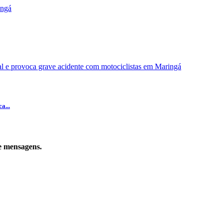
a...
de mensagens.