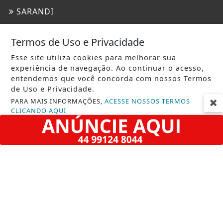
SARANDI
SAÚDE
Termos de Uso e Privacidade
TECNOLOGIA & INOVAÇÃO
Esse site utiliza cookies para melhorar sua
TRAGÉDIA
experiência de navegação. Ao continuar o acesso,
entendemos que você concorda com nossos Termos
URGENTE
de Uso e Privacidade.
PARA MAIS INFORMAÇÕES,
ACESSE NOSSOS TERMOS
INFORMAÇÕES
CLICANDO AQUI
CONTATO
PROSSEGUIR
TERMOS DE USO E PRIVACIDADE
SOBRE