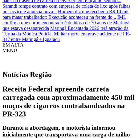
bater na traseira de carreta na PR-323, em Paiçandu sentido...
Sarandi rompe contrato com empresa de coleta de lixo após falhas
no serviço e anuncia nova...
Homem diz que receberia R$ 10 mil
para matar trabalhador; Execução aconteceu na frente do...
IML
confirma que corpo encontrado é de idosa de 70 anos de Maringá
que estava desaparecida
Maringá Encantada 2026 terá atração da
Turma da Mônica
Policial Militar morre em grave acidente na PR-
317 entre Maringá e Iguaraçu
EM ALTA
MENU
Notícias
Região
Receita Federal apreende carreta
carregada com aproximadamente 450 mil
maços de cigarros contrabandeados na
PR-323
Durante a abordagem, o motorista informou
inicialmente que transportava uma carga de milho