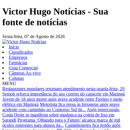
Victor Hugo Notícias - Sua
fonte de notícias
Sexta-feira,
07 de Agosto de 2026
Início
Classificados
Empregos
Farmácias
Guia Comercial
Câmeras Ao vivo
Colunas
MENU
Restaurantes populares retomam atendimento nesta quarta-feira, 29
Semob reforça importância do uso correto do capacete em Maringá
Jovem de 18 anos morre após grave acidente entre Fiorino e moto
elétrica em Maringá
Motorista fica presa às ferragens após grave
acidente com caminhão no Contorno Sul de...
Após repercussão,
Costa Oeste se manifesta sobre mudança na coleta de lixo em
Sarandi
Programa ‘Olhando para o Futuro’ alcança marca de mil
óculos entregues para alunos da...
Caminhoneiro fica ferido após