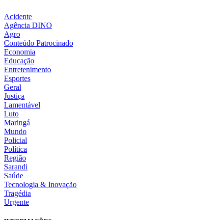
Acidente
Agência DINO
Agro
Conteúdo Patrocinado
Economia
Educação
Entretenimento
Esportes
Geral
Justiça
Lamentável
Luto
Maringá
Mundo
Policial
Política
Região
Sarandi
Saúde
Tecnologia & Inovação
Tragédia
Urgente