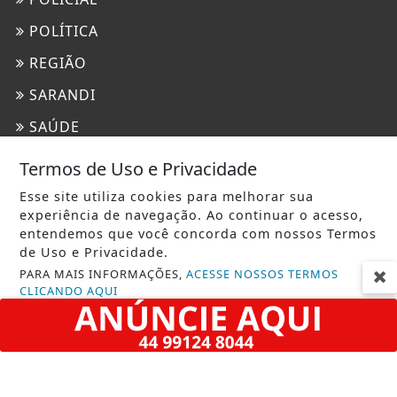
POLÍTICA
REGIÃO
SARANDI
SAÚDE
TECNOLOGIA & INOVAÇÃO
Termos de Uso e Privacidade
TRAGÉDIA
Esse site utiliza cookies para melhorar sua
experiência de navegação. Ao continuar o acesso,
URGENTE
entendemos que você concorda com nossos Termos
de Uso e Privacidade.
INFORMAÇÕES
PARA MAIS INFORMAÇÕES,
ACESSE NOSSOS TERMOS
CLICANDO AQUI
CONTATO
PROSSEGUIR
TERMOS DE USO E PRIVACIDADE
SOBRE