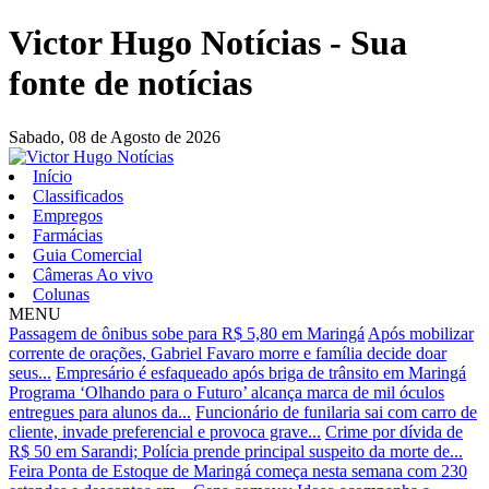
Victor Hugo Notícias - Sua
fonte de notícias
Sabado,
08 de Agosto de 2026
Início
Classificados
Empregos
Farmácias
Guia Comercial
Câmeras Ao vivo
Colunas
MENU
Passagem de ônibus sobe para R$ 5,80 em Maringá
Após mobilizar
corrente de orações, Gabriel Favaro morre e família decide doar
seus...
Empresário é esfaqueado após briga de trânsito em Maringá
Programa ‘Olhando para o Futuro’ alcança marca de mil óculos
entregues para alunos da...
Funcionário de funilaria sai com carro de
cliente, invade preferencial e provoca grave...
Crime por dívida de
R$ 50 em Sarandi; Polícia prende principal suspeito da morte de...
Feira Ponta de Estoque de Maringá começa nesta semana com 230