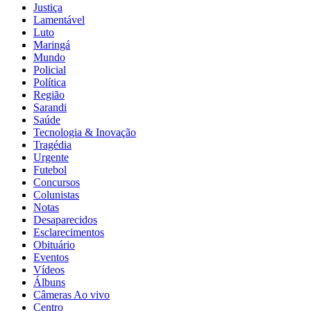
Justiça
Lamentável
Luto
Maringá
Mundo
Policial
Política
Região
Sarandi
Saúde
Tecnologia & Inovação
Tragédia
Urgente
Futebol
Concursos
Colunistas
Notas
Desaparecidos
Esclarecimentos
Obituário
Eventos
Vídeos
Álbuns
Câmeras Ao vivo
Centro