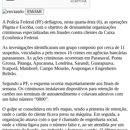
ENVIAR
A Polícia Federal (PF) deflagrou, nesta quarta-feira (6), as operações
Pligma e Escriba, com o objetivo de desmantelar organizações
criminosas especializadas em fraudes contra clientes da Caixa
Econômica Federal.
As investigações identificaram um grupo composto por cerca de 11
suspeitos, vinculados a pelo menos 16 crimes em agências bancárias
paranaenses. As ações criminosas ocorreram em Paranavaí, Ponta
Grossa, Pitanga, Apucarana, Londrina, Sarandi, Guarapuava,
Ivaiporã, Mamborê, Campo Mourão, Arapongas e Engenheiro
Beltrão.
Segundo a PF, o esquema ocorria majoritariamente aos finais de
semana. Os criminosos instalavam dispositivos para retenção de
cartões nos terminais de autoatendimento e colavam adesivos com
um falso número “0800”.
O golpe se consolidava em três etapas, sendo a primeira de retenção,
onde o cartão do cliente ficava preso na máquina. Em seguida, a
organização atuava com o que é chamado de engenharia social,
onde a vítima ligava para o número falso e, ao ser atendida por um
integrante do bando, era induzida a fornecer a senha. O último passo