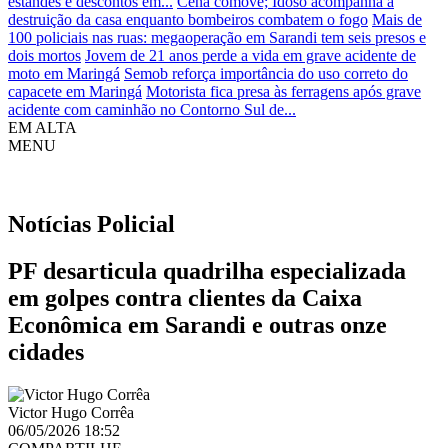
estandes e descontos em...
Cena comove; Idoso acompanha a
destruição da casa enquanto bombeiros combatem o fogo
Mais de
100 policiais nas ruas: megaoperação em Sarandi tem seis presos e
dois mortos
Jovem de 21 anos perde a vida em grave acidente de
moto em Maringá
Semob reforça importância do uso correto do
capacete em Maringá
Motorista fica presa às ferragens após grave
acidente com caminhão no Contorno Sul de...
EM ALTA
MENU
Notícias
Policial
PF desarticula quadrilha especializada
em golpes contra clientes da Caixa
Econômica em Sarandi e outras onze
cidades
Victor Hugo Corrêa
06/05/2026 18:52