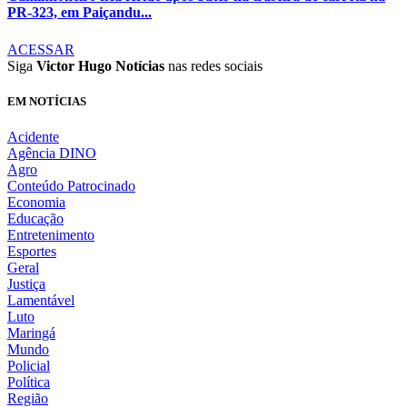
PR-323, em Paiçandu...
ACESSAR
Siga
Victor Hugo Notícias
nas redes sociais
EM NOTÍCIAS
Acidente
Agência DINO
Agro
Conteúdo Patrocinado
Economia
Educação
Entretenimento
Esportes
Geral
Justiça
Lamentável
Luto
Maringá
Mundo
Policial
Política
Região