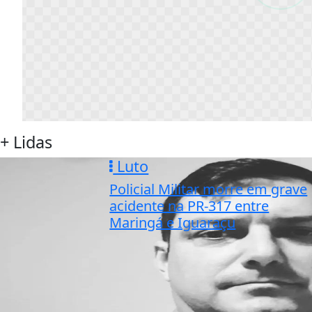
+ Lidas
Luto
Policial Militar morre em grave
acidente na PR-317 entre
Maringá e Iguaraçu