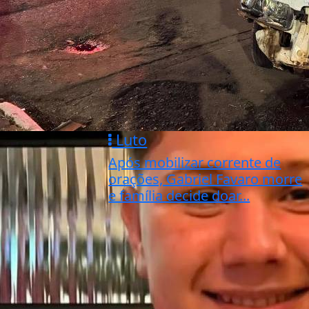
Luto
Após mobilizar corrente de
orações, Gabriel Favaro morre
e família decide doar...