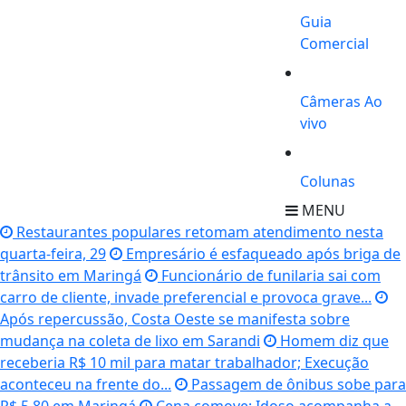
Guia
Comercial
Câmeras Ao
vivo
Colunas
MENU
Restaurantes populares retomam atendimento nesta
quarta-feira, 29
Empresário é esfaqueado após briga de
trânsito em Maringá
Funcionário de funilaria sai com
carro de cliente, invade preferencial e provoca grave...
Após repercussão, Costa Oeste se manifesta sobre
mudança na coleta de lixo em Sarandi
Homem diz que
receberia R$ 10 mil para matar trabalhador; Execução
aconteceu na frente do...
Passagem de ônibus sobe para