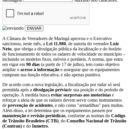
Mensagem
Máximo 600 caracteres.
ENVIAR
A Câmara de Vereadores de Maringá aprovou e o Executivo
sancionou, neste mês, a
Lei 11.980
, de autoria do vereador
Luiz
Neto
, que obriga a divulgação pública da localização e do horário
de funcionamento de todos os radares de velocidade no município –
incluindo os modelos fixos, móveis e portáteis. A norma, que entra
em vigor em
90 dias
(a partir de 17 de julho), tem como objetivo
ampliar o
acesso à informação
e assegurar que os equipamentos
cumpram sua função educativa, e não apenas punitiva.
De acordo com a nova legislação, a fiscalização por radar só será
permitida após a
divulgação prévia
de sua posição e do período de
operação. A medida busca
evitar surpresas aos motoristas
e
reforçar a ideia de que os radares devem servir como instrumentos
de
prevenção de acidentes
, e não como "armadilhas" para multas.
Além disso, a lei determina que os equipamentos passem por
manutenção e revisão periódicas
, conforme as normas do
Código
de Trânsito Brasileiro (CTB)
, do
Conselho Nacional de Trânsito
(Contran)
e do
Inmetro
.