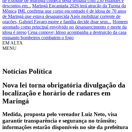
de Estoque de Maringá começa nesta semana com 230 estandes e
descontos em...
Maringá Encantada 2026 terá atração da Turma da
Mônica
IML confirma que corpo encontrado é de idosa de 70 anos
de Maringá que estava desaparecida
Após mobilizar corrente de
orações, Gabriel Favaro morre e família decide doar seus...
Homem
apontado como principal envolvido no desaparecimento e morte da
idosa é preso
Cena comove; Idoso acompanha a destruição da casa
enquanto bombeiros combatem o fogo
EM ALTA
MENU
Notícias
Política
Nova lei torna obrigatória divulgação da
localização e horário de radares em
Maringá
Medida, proposta pelo vereador Luiz Neto, visa
garantir transparência e segurança no trânsito;
informações estarão disponíveis no site da prefeitura