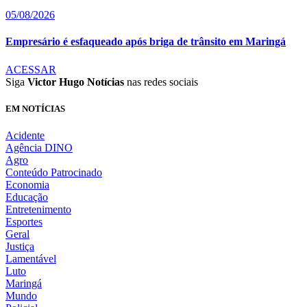
05/08/2026
Empresário é esfaqueado após briga de trânsito em Maringá
ACESSAR
Siga
Victor Hugo Notícias
nas redes sociais
EM NOTÍCIAS
Acidente
Agência DINO
Agro
Conteúdo Patrocinado
Economia
Educação
Entretenimento
Esportes
Geral
Justiça
Lamentável
Luto
Maringá
Mundo