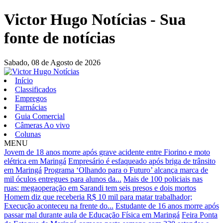
Victor Hugo Notícias - Sua
fonte de notícias
Sabado,
08 de Agosto de 2026
Início
Classificados
Empregos
Farmácias
Guia Comercial
Câmeras Ao vivo
Colunas
MENU
Jovem de 18 anos morre após grave acidente entre Fiorino e moto
elétrica em Maringá
Empresário é esfaqueado após briga de trânsito
em Maringá
Programa ‘Olhando para o Futuro’ alcança marca de
mil óculos entregues para alunos da...
Mais de 100 policiais nas
ruas: megaoperação em Sarandi tem seis presos e dois mortos
Homem diz que receberia R$ 10 mil para matar trabalhador;
Execução aconteceu na frente do...
Estudante de 16 anos morre após
passar mal durante aula de Educação Física em Maringá
Feira Ponta