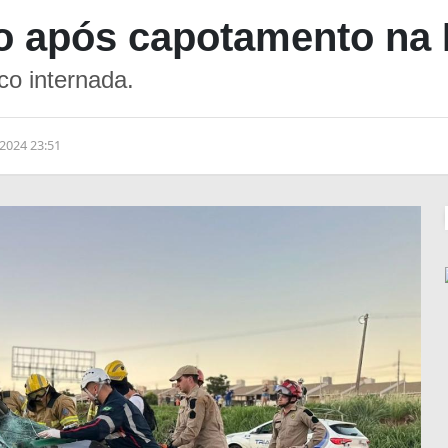
do após capotamento na
co internada.
2024 23:51