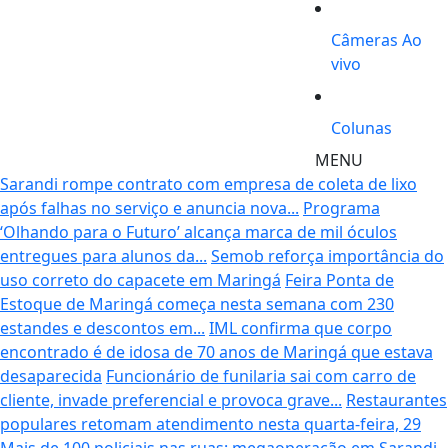
Câmeras Ao
vivo
Colunas
MENU
Sarandi rompe contrato com empresa de coleta de lixo
após falhas no serviço e anuncia nova...
Programa
‘Olhando para o Futuro’ alcança marca de mil óculos
entregues para alunos da...
Semob reforça importância do
uso correto do capacete em Maringá
Feira Ponta de
Estoque de Maringá começa nesta semana com 230
estandes e descontos em...
IML confirma que corpo
encontrado é de idosa de 70 anos de Maringá que estava
desaparecida
Funcionário de funilaria sai com carro de
cliente, invade preferencial e provoca grave...
Restaurantes
populares retomam atendimento nesta quarta-feira, 29