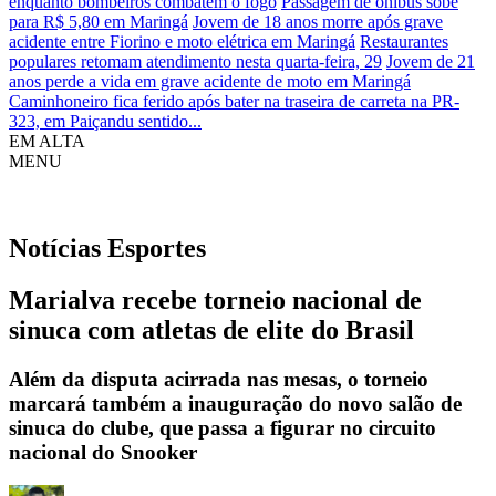
enquanto bombeiros combatem o fogo
Passagem de ônibus sobe
para R$ 5,80 em Maringá
Jovem de 18 anos morre após grave
acidente entre Fiorino e moto elétrica em Maringá
Restaurantes
populares retomam atendimento nesta quarta-feira, 29
Jovem de 21
anos perde a vida em grave acidente de moto em Maringá
Caminhoneiro fica ferido após bater na traseira de carreta na PR-
323, em Paiçandu sentido...
EM ALTA
MENU
Notícias
Esportes
Marialva recebe torneio nacional de
sinuca com atletas de elite do Brasil
Além da disputa acirrada nas mesas, o torneio
marcará também a inauguração do novo salão de
sinuca do clube, que passa a figurar no circuito
nacional do Snooker