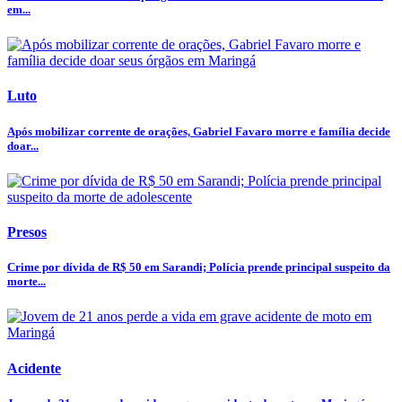
em...
Luto
Após mobilizar corrente de orações, Gabriel Favaro morre e família decide
doar...
Presos
Crime por dívida de R$ 50 em Sarandi; Polícia prende principal suspeito da
morte...
Acidente