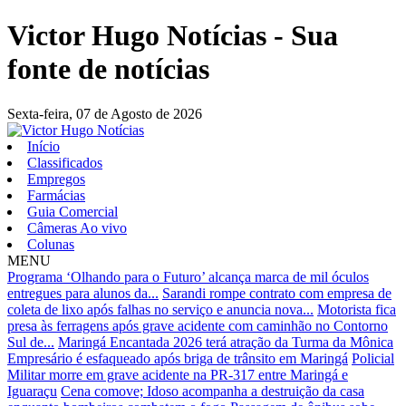
Victor Hugo Notícias - Sua
fonte de notícias
Sexta-feira,
07 de Agosto de 2026
Início
Classificados
Empregos
Farmácias
Guia Comercial
Câmeras Ao vivo
Colunas
MENU
Programa ‘Olhando para o Futuro’ alcança marca de mil óculos
entregues para alunos da...
Sarandi rompe contrato com empresa de
coleta de lixo após falhas no serviço e anuncia nova...
Motorista fica
presa às ferragens após grave acidente com caminhão no Contorno
Sul de...
Maringá Encantada 2026 terá atração da Turma da Mônica
Empresário é esfaqueado após briga de trânsito em Maringá
Policial
Militar morre em grave acidente na PR-317 entre Maringá e
Iguaraçu
Cena comove; Idoso acompanha a destruição da casa