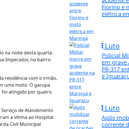
acidente 
Fiorino e
elétrica em
Luto
o na noite desta quarta-
Policial M
ua Imperador, no bairro
em grave 
PR-317 en
e Iguaraç
 da residência com o irmão,
m uma moto. O garupa
 foi atingido por quatro
Luto
 Serviço de Atendimento
Após mobi
am a vítima ao Hospital
corrente 
rda Civil Municipal