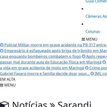
Guia Comer
Câmeras Ao
Colunas
MENU
Policial Militar morre em grave acidente na PR-317 entr
Empresário é esfaqueado após briga de trânsito em Ma
casa enquanto bombeiros combatem o fogo
Após reperc
passar mal durante aula de Educação Física em Maringá
a vida em grave acidente de moto em Maringá
Crime por 
Gabriel Favaro morre e família decide doar seus...
IML co
EM ALTA
MENU
Notícias
Sarandi