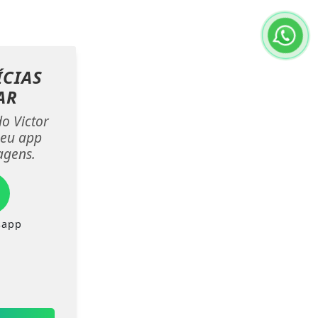
ÍCIAS
AR
do Victor
seu app
agens.
sapp