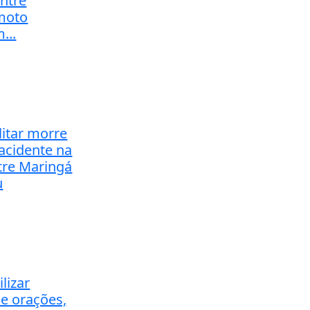
entre
 moto
...
ilitar morre
acidente na
tre Maringá
u
lizar
de orações,