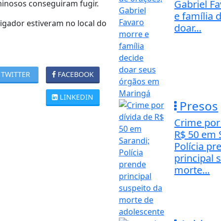
Gabriel F
inosos conseguiram fugir.
e família 
igador estiveram no local do
doar...
TWITTER
FACEBOOK
LINKEDIN
Presos
Crime por
R$ 50 em 
Polícia pr
principal 
morte...