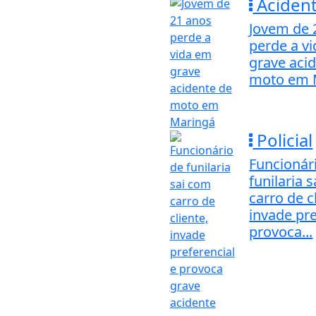
Aciden
Jovem de 
perde a v
grave aci
moto em 
Policial
Funcionár
funilaria 
carro de c
invade pre
provoca...