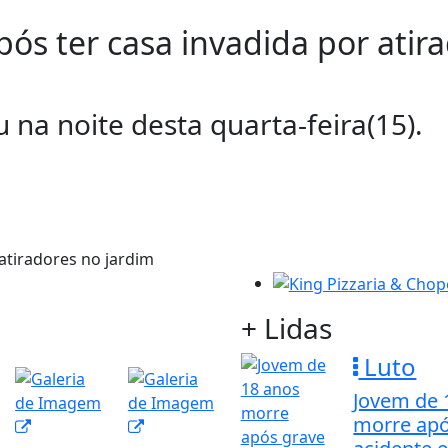
pós ter casa invadida por ati
 na noite desta quarta-feira(15).
+ Lidas
Luto
Jovem de 
morre apó