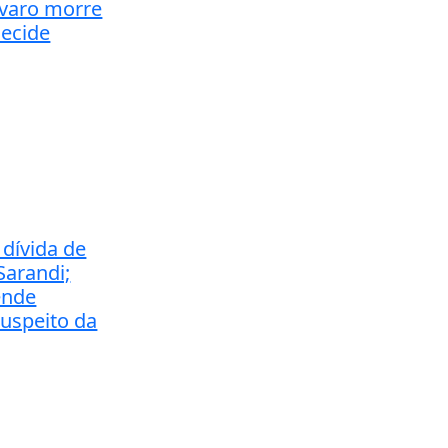
avaro morre
decide
 dívida de
Sarandi;
ende
suspeito da