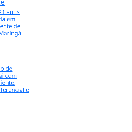
te
21 anos
ida em
dente de
Maringá
io de
sai com
liente,
ferencial e