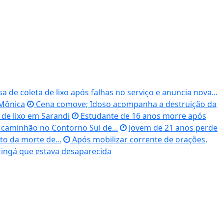
e coleta de lixo após falhas no serviço e anuncia nova...
 Mônica
Cena comove; Idoso acompanha a destruição da
de lixo em Sarandi
Estudante de 16 anos morre após
 caminhão no Contorno Sul de...
Jovem de 21 anos perde
to da morte de...
Após mobilizar corrente de orações,
ingá que estava desaparecida