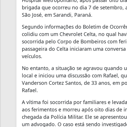
Hospital Metropolitano, após passar oito di
brigada que ocorreu no dia 7 de setembro, a
São José, em Sarandi, Paraná.
Segundo informações do Boletim de Ocorrên
colidiu com um Chevrolet Celta, no qual hav
socorrida pelo Corpo de Bombeiros com ferim
passageira do Celta iniciaram uma conversa 
veículos.
No entanto, a situação se agravou quando u
local e iniciou uma discussão com Rafael, 
Vanderson Cortez Santos, de 33 anos, em po
Rafael.
A vítima foi socorrida por familiares e leva
aos ferimentos e morreu após oito dias de i
chegada da Polícia Militar. Ele se apresento
um advogado. O caso está sendo investigado 