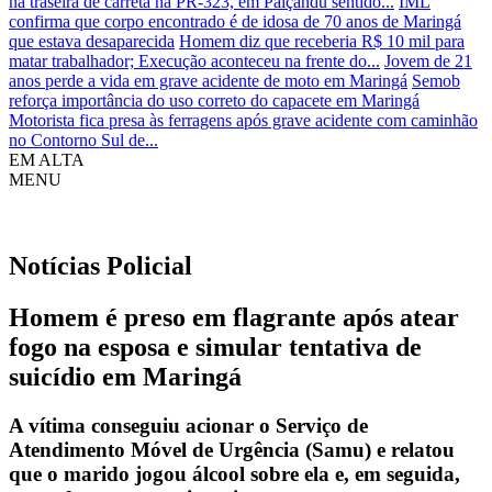
na traseira de carreta na PR-323, em Paiçandu sentido...
IML
confirma que corpo encontrado é de idosa de 70 anos de Maringá
que estava desaparecida
Homem diz que receberia R$ 10 mil para
matar trabalhador; Execução aconteceu na frente do...
Jovem de 21
anos perde a vida em grave acidente de moto em Maringá
Semob
reforça importância do uso correto do capacete em Maringá
Motorista fica presa às ferragens após grave acidente com caminhão
no Contorno Sul de...
EM ALTA
MENU
Notícias
Policial
Homem é preso em flagrante após atear
fogo na esposa e simular tentativa de
suicídio em Maringá
A vítima conseguiu acionar o Serviço de
Atendimento Móvel de Urgência (Samu) e relatou
que o marido jogou álcool sobre ela e, em seguida,