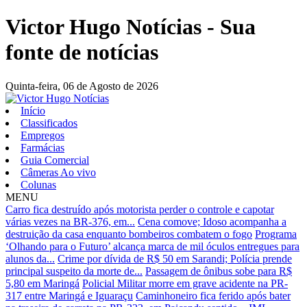
Victor Hugo Notícias - Sua
fonte de notícias
Quinta-feira,
06 de Agosto de 2026
Início
Classificados
Empregos
Farmácias
Guia Comercial
Câmeras Ao vivo
Colunas
MENU
Carro fica destruído após motorista perder o controle e capotar
várias vezes na BR-376, em...
Cena comove; Idoso acompanha a
destruição da casa enquanto bombeiros combatem o fogo
Programa
‘Olhando para o Futuro’ alcança marca de mil óculos entregues para
alunos da...
Crime por dívida de R$ 50 em Sarandi; Polícia prende
principal suspeito da morte de...
Passagem de ônibus sobe para R$
5,80 em Maringá
Policial Militar morre em grave acidente na PR-
317 entre Maringá e Iguaraçu
Caminhoneiro fica ferido após bater