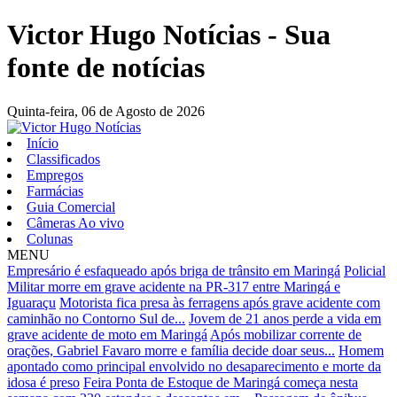
Victor Hugo Notícias - Sua
fonte de notícias
Quinta-feira,
06 de Agosto de 2026
Início
Classificados
Empregos
Farmácias
Guia Comercial
Câmeras Ao vivo
Colunas
MENU
Empresário é esfaqueado após briga de trânsito em Maringá
Policial
Militar morre em grave acidente na PR-317 entre Maringá e
Iguaraçu
Motorista fica presa às ferragens após grave acidente com
caminhão no Contorno Sul de...
Jovem de 21 anos perde a vida em
grave acidente de moto em Maringá
Após mobilizar corrente de
orações, Gabriel Favaro morre e família decide doar seus...
Homem
apontado como principal envolvido no desaparecimento e morte da
idosa é preso
Feira Ponta de Estoque de Maringá começa nesta