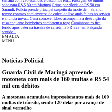
semana com 230 estandes e descontos em...
Passagem de ônibus
sobe para R$ 5,80 em Maringá
Crime por dívida de R$ 50 em
Sarandi; Polícia prende principal suspeito da morte de...
Sarandi
rompe contrato com empresa de coleta de lixo após falhas no serviço
e anuncia nova...
Cena comove; Idoso acompanha a destruição da
casa enquanto bombeiros combatem o fogo
Caminhoneiro fica
ferido após bater na traseira de carreta na PR-323, em Paiçandu
sentido...
EM ALTA
MENU
Notícias
Policial
Guarda Civil de Maringá apreende
motoneta com mais de 160 multas e R$ 54
mil em débitos
A motoneta acumulava impressionantes mais de 160
multas de trânsito, sendo 120 delas por avanço de
sinal vermelho