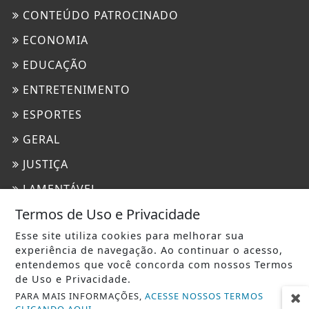
CONTEÚDO PATROCINADO
ECONOMIA
EDUCAÇÃO
ENTRETENIMENTO
ESPORTES
GERAL
JUSTIÇA
LAMENTÁVEL
Termos de Uso e Privacidade
LUTO
Esse site utiliza cookies para melhorar sua
MARINGÁ
experiência de navegação. Ao continuar o acesso,
MUNDO
entendemos que você concorda com nossos Termos
de Uso e Privacidade.
POLICIAL
PARA MAIS INFORMAÇÕES,
ACESSE NOSSOS TERMOS