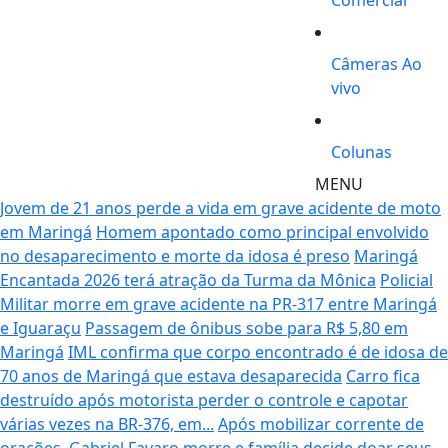
Comercial
Câmeras Ao
vivo
Colunas
MENU
Jovem de 21 anos perde a vida em grave acidente de moto
em Maringá
Homem apontado como principal envolvido
no desaparecimento e morte da idosa é preso
Maringá
Encantada 2026 terá atração da Turma da Mônica
Policial
Militar morre em grave acidente na PR-317 entre Maringá
e Iguaraçu
Passagem de ônibus sobe para R$ 5,80 em
Maringá
IML confirma que corpo encontrado é de idosa de
70 anos de Maringá que estava desaparecida
Carro fica
destruído após motorista perder o controle e capotar
várias vezes na BR-376, em...
Após mobilizar corrente de