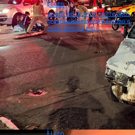
Luto
Jovem de 18 anos morre após
grave acidente entre Fiorino e
moto elétrica em...
Luto