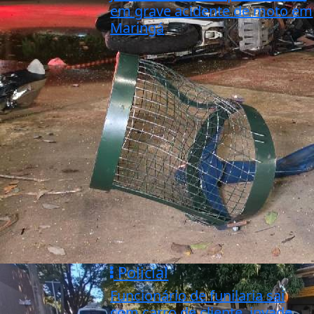
em grave acidente de moto em
Maringá
Policial
Funcionário de funilaria sai
com carro de cliente, invade