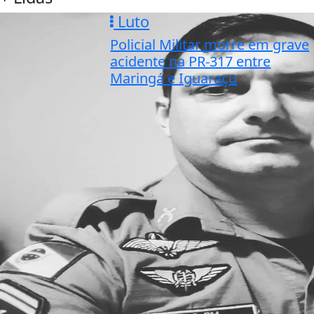
Luto
Policial Militar morre em grave
acidente na PR-317 entre
Maringá e Iguaraçu