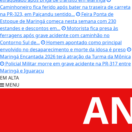
esfaqueado após briga de trânsito em Maringá
Caminhoneiro fica ferido após bater na traseira de carreta
na PR-323, em Paiçandu sentido...
Feira Ponta de
Estoque de Maringá começa nesta semana com 230
estandes e descontos em...
Motorista fica presa às
ferragens após grave acidente com caminhão no
Contorno Sul de...
Homem apontado como principal
envolvido no desaparecimento e morte da idosa é preso
Maringá Encantada 2026 terá atração da Turma da Mônica
Policial Militar morre em grave acidente na PR-317 entre
Maringá e Iguaraçu
EM ALTA
MENU