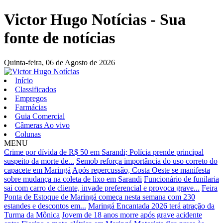
Victor Hugo Notícias - Sua
fonte de notícias
Quinta-feira,
06 de Agosto de 2026
Início
Classificados
Empregos
Farmácias
Guia Comercial
Câmeras Ao vivo
Colunas
MENU
Crime por dívida de R$ 50 em Sarandi; Polícia prende principal
suspeito da morte de...
Semob reforça importância do uso correto do
capacete em Maringá
Após repercussão, Costa Oeste se manifesta
sobre mudança na coleta de lixo em Sarandi
Funcionário de funilaria
sai com carro de cliente, invade preferencial e provoca grave...
Feira
Ponta de Estoque de Maringá começa nesta semana com 230
estandes e descontos em...
Maringá Encantada 2026 terá atração da
Turma da Mônica
Jovem de 18 anos morre após grave acidente