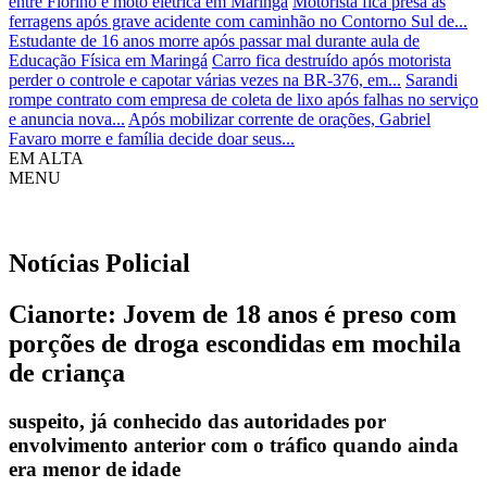
entre Fiorino e moto elétrica em Maringá
Motorista fica presa às
ferragens após grave acidente com caminhão no Contorno Sul de...
Estudante de 16 anos morre após passar mal durante aula de
Educação Física em Maringá
Carro fica destruído após motorista
perder o controle e capotar várias vezes na BR-376, em...
Sarandi
rompe contrato com empresa de coleta de lixo após falhas no serviço
e anuncia nova...
Após mobilizar corrente de orações, Gabriel
Favaro morre e família decide doar seus...
EM ALTA
MENU
Notícias
Policial
Cianorte: Jovem de 18 anos é preso com
porções de droga escondidas em mochila
de criança
suspeito, já conhecido das autoridades por
envolvimento anterior com o tráfico quando ainda
era menor de idade