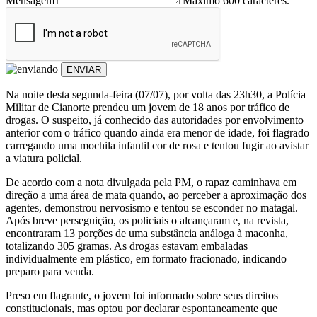
Mensagem
Máximo 600 caracteres.
ENVIAR
Na noite desta segunda-feira (07/07), por volta das 23h30, a Polícia
Militar de Cianorte prendeu um jovem de 18 anos por tráfico de
drogas. O suspeito, já conhecido das autoridades por envolvimento
anterior com o tráfico quando ainda era menor de idade, foi flagrado
carregando uma mochila infantil cor de rosa e tentou fugir ao avistar
a viatura policial.
De acordo com a nota divulgada pela PM, o rapaz caminhava em
direção a uma área de mata quando, ao perceber a aproximação dos
agentes, demonstrou nervosismo e tentou se esconder no matagal.
Após breve perseguição, os policiais o alcançaram e, na revista,
encontraram 13 porções de uma substância análoga à maconha,
totalizando 305 gramas. As drogas estavam embaladas
individualmente em plástico, em formato fracionado, indicando
preparo para venda.
Preso em flagrante, o jovem foi informado sobre seus direitos
constitucionais, mas optou por declarar espontaneamente que