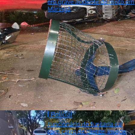
em grave acidente de moto em
Maringá
Policial
Funcionário de funilaria sai
com carro de cliente, invade