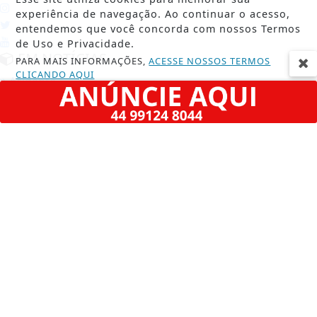
experiência de navegação. Ao continuar o acesso,
entendemos que você concorda com nossos Termos
de Uso e Privacidade.
EM NOTÍCIAS
PARA MAIS INFORMAÇÕES,
ACESSE NOSSOS TERMOS
CLICANDO AQUI
Acidente
Agência DINO
PROSSEGUIR
Agro
Conteúdo Patrocinado
Economia
Educação
Entretenimento
Esportes
Geral
Justiça
Lamentável
Luto
Maringá
Mundo