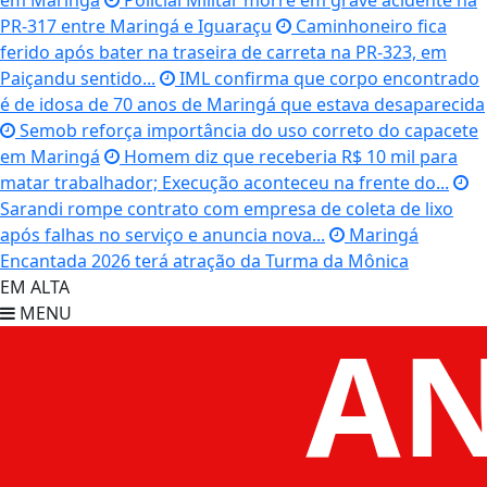
em Maringá
Policial Militar morre em grave acidente na
PR-317 entre Maringá e Iguaraçu
Caminhoneiro fica
ferido após bater na traseira de carreta na PR-323, em
Paiçandu sentido...
IML confirma que corpo encontrado
é de idosa de 70 anos de Maringá que estava desaparecida
Semob reforça importância do uso correto do capacete
em Maringá
Homem diz que receberia R$ 10 mil para
matar trabalhador; Execução aconteceu na frente do...
Sarandi rompe contrato com empresa de coleta de lixo
após falhas no serviço e anuncia nova...
Maringá
Encantada 2026 terá atração da Turma da Mônica
EM ALTA
MENU