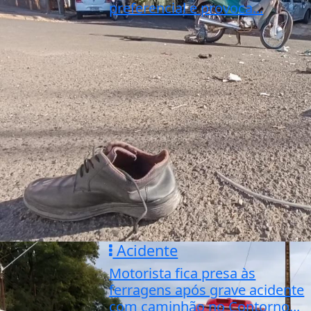
preferencial e provoca...
Acidente
Motorista fica presa às
ferragens após grave acidente
com caminhão no Contorno...