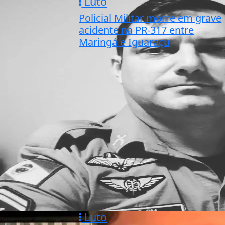
Luto
Policial Militar morre em grave
acidente na PR-317 entre
Maringá e Iguaraçu
Luto