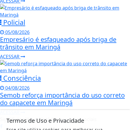
ACESSAR
Policial
05/08/2026
Empresário é esfaqueado após briga de
trânsito em Maringá
ACESSAR
Consciência
04/08/2026
Semob reforça importância do uso correto
do capacete em Maringá
ACESSAR
Siga
Victor Hugo Notícias
nas redes sociais
Termos de Uso e Privacidade
Esse site utiliza cookies para melhorar sua