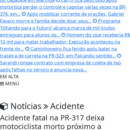
do capacete em Maringá
Carro fica destruído após
motorista perder o controle e capotar várias vezes na BR-
376, em...
Após mobilizar corrente de orações, Gabriel
Favaro morre e família decide doar seus...
Programa
‘Olhando para o Futuro’ alcança marca de mil óculos
entregues para alunos da...
Homem diz que receberia R$
10 mil para matar trabalhador; Execução aconteceu na
frente do...
Caminhoneiro fica ferido após bater na
traseira de carreta na PR-323, em Paiçandu sentido...
Sarandi rompe contrato com empresa de coleta de lixo
após falhas no serviço e anuncia nova...
EM ALTA
MENU
Notícias
Acidente
Acidente fatal na PR-317 deixa
motociclista morto próximo a