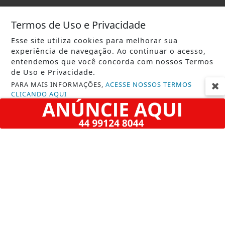
EM NOTÍCIAS
Termos de Uso e Privacidade
ACIDENTE
Esse site utiliza cookies para melhorar sua
AGÊNCIA DINO
experiência de navegação. Ao continuar o acesso,
entendemos que você concorda com nossos Termos
AGRO
de Uso e Privacidade.
CONTEÚDO PATROCINADO
PARA MAIS INFORMAÇÕES,
ACESSE NOSSOS TERMOS
CLICANDO AQUI
ECONOMIA
PROSSEGUIR
EDUCAÇÃO
ENTRETENIMENTO
ESPORTES
GERAL
JUSTIÇA
LAMENTÁVEL