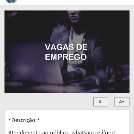
A-
A+
*Descrição:*
Atendimento ao público, whatsapp e ifood.