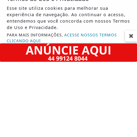
Esse site utiliza cookies para melhorar sua
EM NOTÍCIAS
experiência de navegação. Ao continuar o acesso,
entendemos que você concorda com nossos Termos
ACIDENTE
de Uso e Privacidade.
AGÊNCIA DINO
PARA MAIS INFORMAÇÕES,
ACESSE NOSSOS TERMOS
CLICANDO AQUI
AGRO
PROSSEGUIR
CONTEÚDO PATROCINADO
ECONOMIA
EDUCAÇÃO
ENTRETENIMENTO
ESPORTES
GERAL
JUSTIÇA
LAMENTÁVEL