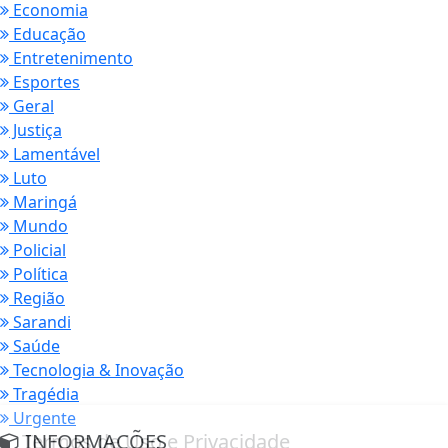
Economia
Educação
Entretenimento
Esportes
Geral
Justiça
Lamentável
Luto
Maringá
Mundo
Policial
Política
Região
Sarandi
Saúde
Tecnologia & Inovação
Tragédia
Urgente
Termos de Uso e Privacidade
INFORMAÇÕES