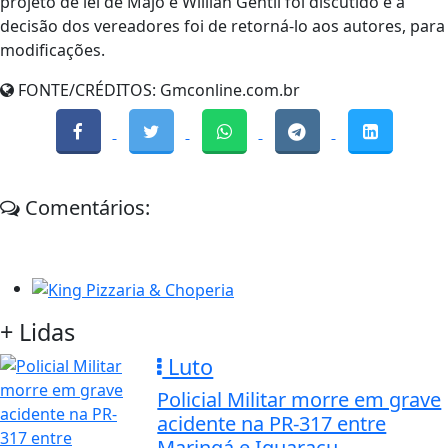
projeto de lei de Majô e Willian Gentil foi discutido e a
decisão dos vereadores foi de retorná-lo aos autores, para
modificações.
FONTE/CRÉDITOS:
Gmconline.com.br
Comentários:
+ Lidas
Luto
Policial Militar morre em grave
acidente na PR-317 entre
Maringá e Iguaraçu