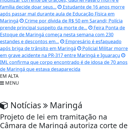
mobilizar corrente de orações, Gabriel Favaro morre e
família decide doar seus...
Estudante de 16 anos morre
após passar mal durante aula de Educação Física em
Maringá
Crime por dívida de R$ 50 em Sarandi; Polícia
prende principal suspeito da morte de...
Feira Ponta de
Estoque de Maringá começa nesta semana com 230
estandes e descontos em...
Empresário é esfaqueado
após briga de trânsito em Maringá
Policial Militar morre
em grave acidente na PR-317 entre Maringá e Iguaraçu
IML confirma que corpo encontrado é de idosa de 70 anos
de Maringá que estava desaparecida
EM ALTA
MENU
Notícias
Maringá
Projeto de lei em tramitação na
Câmara de Maringá autoriza corte de