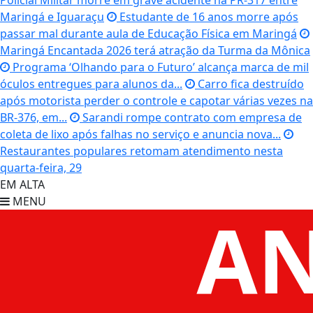
Policial Militar morre em grave acidente na PR-317 entre
Maringá e Iguaraçu
Estudante de 16 anos morre após
passar mal durante aula de Educação Física em Maringá
Maringá Encantada 2026 terá atração da Turma da Mônica
Programa ‘Olhando para o Futuro’ alcança marca de mil
óculos entregues para alunos da...
Carro fica destruído
após motorista perder o controle e capotar várias vezes na
BR-376, em...
Sarandi rompe contrato com empresa de
coleta de lixo após falhas no serviço e anuncia nova...
Restaurantes populares retomam atendimento nesta
quarta-feira, 29
EM ALTA
MENU