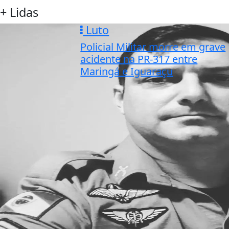
+ Lidas
Luto
Policial Militar morre em grave
acidente na PR-317 entre
Maringá e Iguaraçu