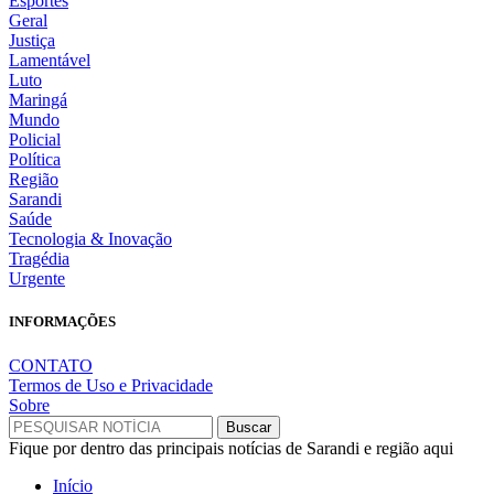
Esportes
Geral
Justiça
Lamentável
Luto
Maringá
Mundo
Policial
Política
Região
Sarandi
Saúde
Tecnologia & Inovação
Tragédia
Urgente
INFORMAÇÕES
CONTATO
Termos de Uso e Privacidade
Sobre
Fique por dentro das principais notícias de Sarandi e região aqui
Início