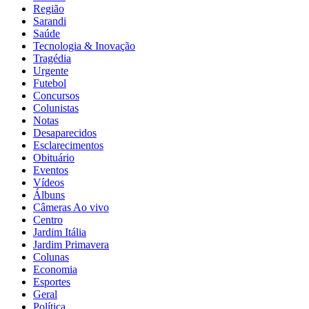
Região
Sarandi
Saúde
Tecnologia & Inovação
Tragédia
Urgente
Futebol
Concursos
Colunistas
Notas
Desaparecidos
Esclarecimentos
Obituário
Eventos
Vídeos
Álbuns
Câmeras Ao vivo
Centro
Jardim Itália
Jardim Primavera
Colunas
Economia
Esportes
Geral
Termos de Uso e Privacidade
Política