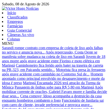
Sabado,
08 de Agosto de 2026
Início
Classificados
Empregos
Farmácias
Guia Comercial
Câmeras Ao vivo
Colunas
MENU
Sarandi rompe contrato com empresa de coleta de lixo após falhas
no serviço e anuncia nova...
Após repercussão, Costa Oeste se
manifesta sobre mudança na coleta de lixo em Sarandi
Jovem de 18
anos morre após grave acidente entre Fiorino e moto elétrica em
Maringá
Caminhoneiro fica ferido após bater na traseira de carreta
na PR-323, em Paiçandu sentido...
Motorista fica presa às ferragens
após grave acidente com caminhão no Contorno Sul de...
Homem
apontado como principal envolvido no desaparecimento e morte da
idosa é preso
Maringá Encantada 2026 terá atração da Turma da
Mônica
Passagem de ônibus sobe para R$ 5,80 em Maringá
Após
mobilizar corrente de orações, Gabriel Favaro morre e família decide
doar seus...
Cena comove; Idoso acompanha a destruição da casa
enquanto bombeiros combatem o fogo
Funcionário de funilaria sai
com carro de cliente, invade preferencial e provoca grave...