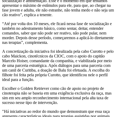
socialização e ambientação. Esse é o momento em que tentamos
apresentar o máximo de estímulos para ele, para que, ao chegar na
fase jovem e adulta, ele não estranhe, não tenha medo e não seja um
cão reativo”, explica a tenente.
“Até por volta dos 10 meses, ele ficará nessa fase de socialização e
também no adestramento básico, como sentar, deitar, entender
comandos, saber que não pode ser reativo, não pode pular, nem
morder. Depois desse período, começaremos a aplicá-lo diretamente
nas terapias”, complementa.
A concretização da iniciativa foi idealizada pela cabo Curotto e pelo
cabo Maickon, cinotécnicos da CIOC, com o apoio do capitão
Marcelo Hoiser, comandante da companhia, e viabilizada por meio
de uma parceria estratégica. Após diálogos para uma parceria com
um canil de Curitiba, a doação de Balu foi efetuada. A escolha do
filhote foi feita pela própria Curotto, que identificou nele o perfil
ideal para a função.
Escolher o Golden Retriever como cão de apoio no projeto de
cinoterapia não se baseia em uma exigência exclusiva da raça, mas
sim em seu amplo reconhecimento internacional pela alta taxa de
sucesso nesse tipo de intervenção.
"Há iniciativas ao redor do mundo que demonstram que essa raça
apresenta características ideais para terapias assistidas por animais,