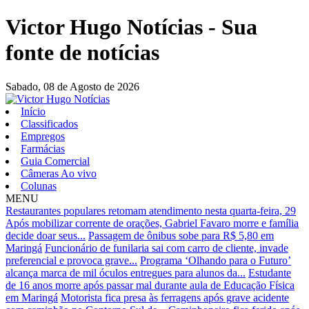
Victor Hugo Notícias - Sua
fonte de notícias
Sabado,
08 de Agosto de 2026
Início
Classificados
Empregos
Farmácias
Guia Comercial
Câmeras Ao vivo
Colunas
MENU
Restaurantes populares retomam atendimento nesta quarta-feira, 29
Após mobilizar corrente de orações, Gabriel Favaro morre e família
decide doar seus...
Passagem de ônibus sobe para R$ 5,80 em
Maringá
Funcionário de funilaria sai com carro de cliente, invade
preferencial e provoca grave...
Programa ‘Olhando para o Futuro’
alcança marca de mil óculos entregues para alunos da...
Estudante
de 16 anos morre após passar mal durante aula de Educação Física
em Maringá
Motorista fica presa às ferragens após grave acidente