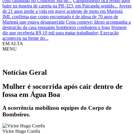
com caminhão no Contorno Sul de...
Caminhoneiro fica ferido após
bater na traseira de carreta na PR-323, em Paiçandu sentido...
Jovem
de 21 anos perde a vida em grave acidente de moto em Maringá
IML confirma que corpo encontrado é de idosa de 70 anos de
Maringá que estava desaparecida
Cena comove; Idoso acompanha a
destruição da casa enquanto bombeiros combatem o fogo
Homem
diz que receberia R$ 10 mil para matar trabalhador; Execução
aconteceu na frente do...
EM ALTA
MENU
Notícias
Geral
Mulher é socorrida após cair dentro de
fossa em Água Boa
A ocorrência mobilizou equipes do Corpo de
Bombeiros.
Victor Hugo Corrêa