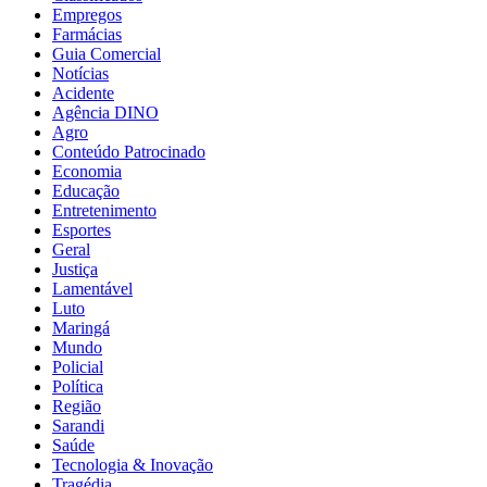
Empregos
Farmácias
Guia Comercial
Notícias
Acidente
Agência DINO
Agro
Conteúdo Patrocinado
Economia
Educação
Entretenimento
Esportes
Geral
Justiça
Lamentável
Luto
Maringá
Mundo
Policial
Política
Região
Sarandi
Saúde
Tecnologia & Inovação
Tragédia