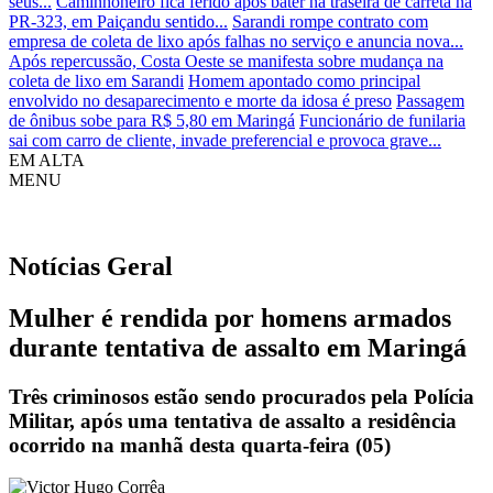
seus...
Caminhoneiro fica ferido após bater na traseira de carreta na
PR-323, em Paiçandu sentido...
Sarandi rompe contrato com
empresa de coleta de lixo após falhas no serviço e anuncia nova...
Após repercussão, Costa Oeste se manifesta sobre mudança na
coleta de lixo em Sarandi
Homem apontado como principal
envolvido no desaparecimento e morte da idosa é preso
Passagem
de ônibus sobe para R$ 5,80 em Maringá
Funcionário de funilaria
sai com carro de cliente, invade preferencial e provoca grave...
EM ALTA
MENU
Notícias
Geral
Mulher é rendida por homens armados
durante tentativa de assalto em Maringá
Três criminosos estão sendo procurados pela Polícia
Militar, após uma tentativa de assalto a residência
ocorrido na manhã desta quarta-feira (05)