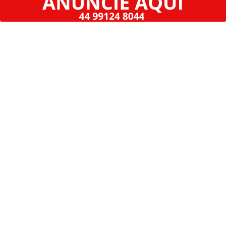
PROSSEGUIR
GERAL
JUSTIÇA
LAMENTÁVEL
LUTO
MARINGÁ
MUNDO
POLICIAL
POLÍTICA
REGIÃO
SARANDI
SAÚDE
TECNOLOGIA & INOVAÇÃO