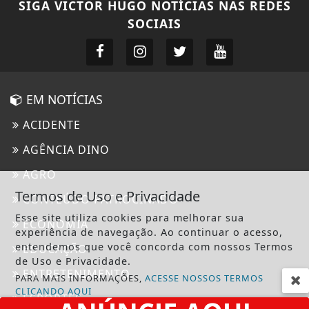
SIGA
VICTOR HUGO NOTÍCIAS
NAS REDES
SOCIAIS
EM NOTÍCIAS
ACIDENTE
AGÊNCIA DINO
AGRO
Termos de Uso e Privacidade
CONTEÚDO PATROCINADO
Esse site utiliza cookies para melhorar sua
ECONOMIA
experiência de navegação. Ao continuar o acesso,
entendemos que você concorda com nossos Termos
EDUCAÇÃO
de Uso e Privacidade.
ENTRETENIMENTO
PARA MAIS INFORMAÇÕES,
ACESSE NOSSOS TERMOS
CLICANDO AQUI
ESPORTES