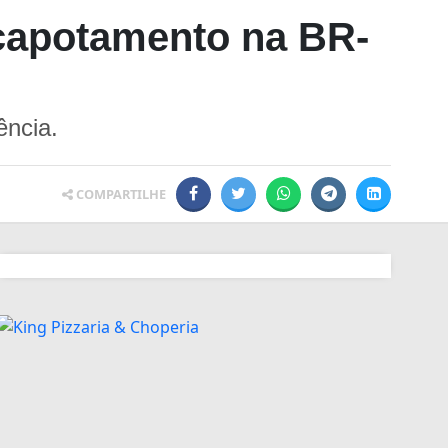
 capotamento na BR-
ência.
COMPARTILHE