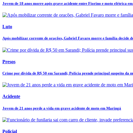
Jovem de 18 anos morre após grave acidente entre Fiorino e moto elétrica em.
Luto
Após mobilizar corrente de orações, Gabriel Favaro morre e família decide do
Presos
Crime por dívida de R$ 50 em Sarandi; Polícia prende principal suspeito da mo
Acidente
Jovem de 21 anos perde a vida em grave acidente de moto em Maringá
Policial