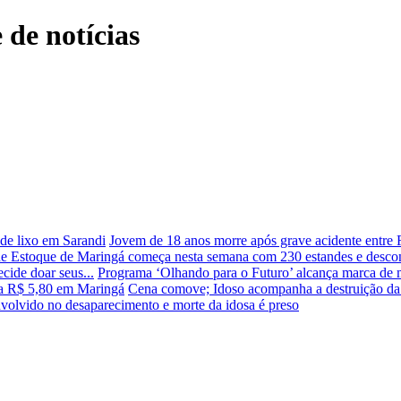
 de notícias
de lixo em Sarandi
Jovem de 18 anos morre após grave acidente entre 
de Estoque de Maringá começa nesta semana com 230 estandes e descon
cide doar seus...
Programa ‘Olhando para o Futuro’ alcança marca de mi
ra R$ 5,80 em Maringá
Cena comove; Idoso acompanha a destruição da
olvido no desaparecimento e morte da idosa é preso