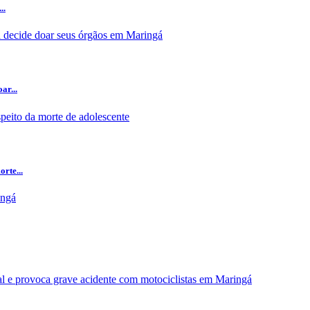
..
ar...
rte...