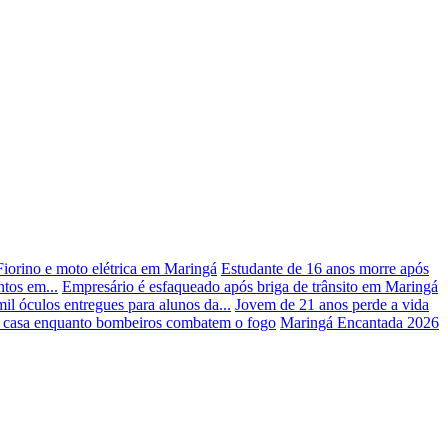
Fiorino e moto elétrica em Maringá
Estudante de 16 anos morre após
tos em...
Empresário é esfaqueado após briga de trânsito em Maringá
l óculos entregues para alunos da...
Jovem de 21 anos perde a vida
 casa enquanto bombeiros combatem o fogo
Maringá Encantada 2026