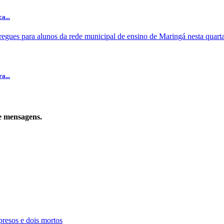
a...
a...
de mensagens.