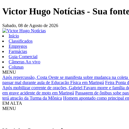
Victor Hugo Notícias - Sua fonte
Sabado,
08 de Agosto de 2026
Início
Classificados
Empregos
Farmácias
Guia Comercial
Câmeras Ao vivo
Colunas
MENU
Após repercussão, Costa Oeste se manifesta sobre mudança na coleta 
passar mal durante aula de Educação Física em Maringá
Feira Ponta 
Após mobilizar corrente de orações, Gabriel Favaro morre e família de
em grave acidente de moto em Maringá
Passagem de ônibus sobe pa
terá atração da Turma da Mônica
Homem apontado como principal env
EM ALTA
MENU