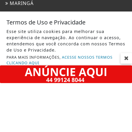
MARINGÁ
MUNDO
Termos de Uso e Privacidade
POLICIAL
Esse site utiliza cookies para melhorar sua
POLÍTICA
experiência de navegação. Ao continuar o acesso,
entendemos que você concorda com nossos Termos
REGIÃO
de Uso e Privacidade.
SARANDI
PARA MAIS INFORMAÇÕES,
ACESSE NOSSOS TERMOS
CLICANDO AQUI
SAÚDE
PROSSEGUIR
TECNOLOGIA & INOVAÇÃO
TRAGÉDIA
URGENTE
INFORMAÇÕES
CONTATO