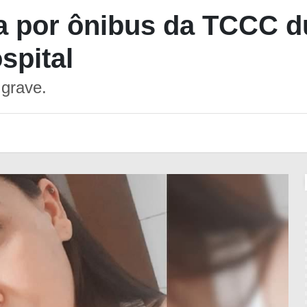
da por ônibus da TCCC d
spital
 grave.