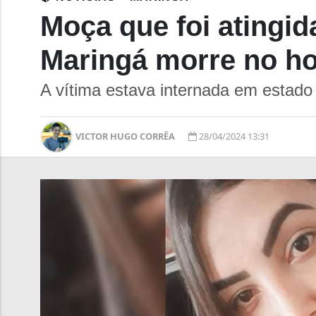
Moça que foi atingi
Maringá morre no ho
A vítima estava internada em estado
VICTOR HUGO CORRÊA
28/04/2024 13:31