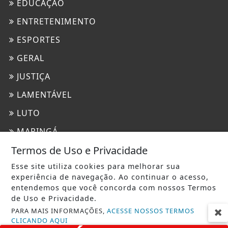
EDUCAÇÃO
ENTRETENIMENTO
ESPORTES
GERAL
JUSTIÇA
LAMENTÁVEL
LUTO
MARINGÁ
Termos de Uso e Privacidade
MUNDO
Esse site utiliza cookies para melhorar sua
POLICIAL
experiência de navegação. Ao continuar o acesso,
POLÍTICA
entendemos que você concorda com nossos Termos
de Uso e Privacidade.
REGIÃO
PARA MAIS INFORMAÇÕES,
ACESSE NOSSOS TERMOS
CLICANDO AQUI
SARANDI