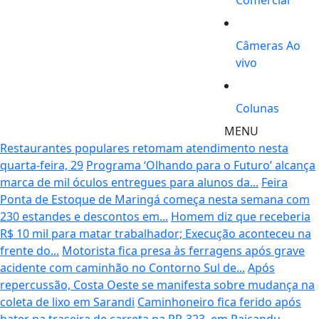
Comercial
Câmeras Ao
vivo
Colunas
MENU
Restaurantes populares retomam atendimento nesta
quarta-feira, 29
Programa ‘Olhando para o Futuro’ alcança
marca de mil óculos entregues para alunos da...
Feira
Ponta de Estoque de Maringá começa nesta semana com
230 estandes e descontos em...
Homem diz que receberia
R$ 10 mil para matar trabalhador; Execução aconteceu na
frente do...
Motorista fica presa às ferragens após grave
acidente com caminhão no Contorno Sul de...
Após
repercussão, Costa Oeste se manifesta sobre mudança na
coleta de lixo em Sarandi
Caminhoneiro fica ferido após