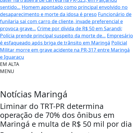
bater na traseira de carreta na PR-323, em Paiçandu
sentido...
Homem apontado como principal envolvido no
desaparecimento e morte da idosa é preso
Funcionário de
funilaria sai com carro de cliente, invade preferencial e
provoca grave...
Crime por dívida de R$ 50 em Sarandi;
Polícia prende principal suspeito da morte de...
Empresário
é esfaqueado após briga de trânsito em Maringá
Policial
Militar morre em grave acidente na PR-317 entre Maringá
e Iguaraçu
EM ALTA
MENU
Notícias
Maringá
Liminar do TRT-PR determina
operação de 70% dos ônibus em
Maringá e multa de R$ 50 mil por dia