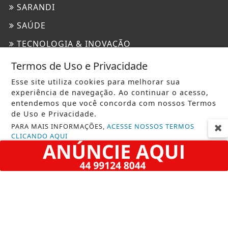
SARANDI
SAÚDE
TECNOLOGIA & INOVAÇÃO
TRAGÉDIA
Termos de Uso e Privacidade
URGENTE
Esse site utiliza cookies para melhorar sua
experiência de navegação. Ao continuar o acesso,
entendemos que você concorda com nossos Termos
INFORMAÇÕES
de Uso e Privacidade.
CONTATO
PARA MAIS INFORMAÇÕES,
ACESSE NOSSOS TERMOS
CLICANDO AQUI
TERMOS DE USO E PRIVACIDADE
PROSSEGUIR
SOBRE