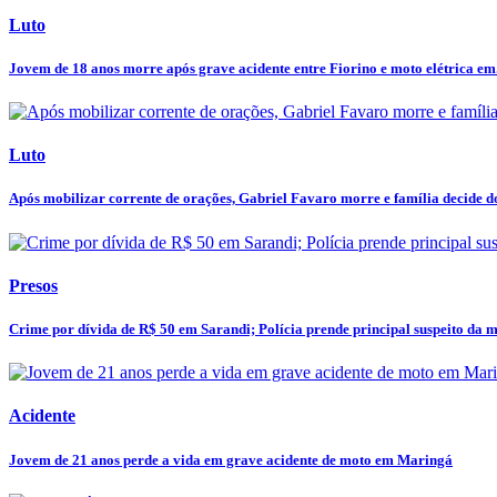
Luto
Jovem de 18 anos morre após grave acidente entre Fiorino e moto elétrica em.
Luto
Após mobilizar corrente de orações, Gabriel Favaro morre e família decide do
Presos
Crime por dívida de R$ 50 em Sarandi; Polícia prende principal suspeito da mo
Acidente
Jovem de 21 anos perde a vida em grave acidente de moto em Maringá