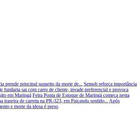
a prende principal suspeito da morte de...
Semob reforça importância
e funilaria sai com carro de cliente, invade preferencial e provoca
nsito em Maringá
Feira Ponta de Estoque de Maringá começa nesta
a traseira de carreta na PR-323, em Paiçandu sentido...
Após
nto e morte da idosa é preso