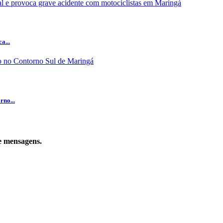
a...
rno...
de mensagens.