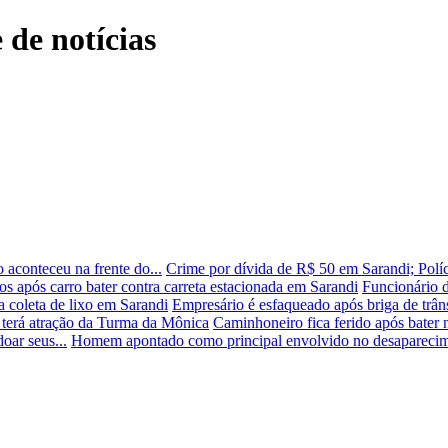
 de notícias
aconteceu na frente do...
Crime por dívida de R$ 50 em Sarandi; Políci
dos após carro bater contra carreta estacionada em Sarandi
Funcionário d
 coleta de lixo em Sarandi
Empresário é esfaqueado após briga de trâ
terá atração da Turma da Mônica
Caminhoneiro fica ferido após bater n
oar seus...
Homem apontado como principal envolvido no desaparecime