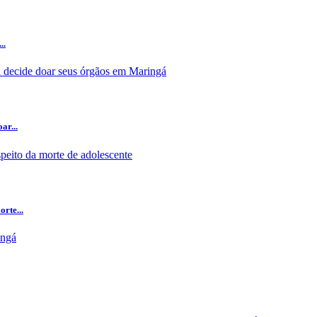
..
ar...
rte...