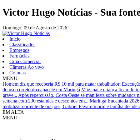
Victor Hugo Notícias - Sua fonte
Domingo,
09 de Agosto de 2026
Início
Classificados
Empregos
Farmácias
Guia Comercial
Câmeras Ao vivo
Colunas
MENU
Homem diz que receberia R$ 10 mil para matar trabalhador; Execução 
do uso correto do capacete em Maringá
Mãe, pai e criança ficam feri
grave...
Após repercussão, Costa Oeste se manifesta sobre mudança na
semana com 230 estandes e descontos em...
Maringá Encantada 2026 
mobilizar corrente de orações, Gabriel Favaro morre e família decide d
EM ALTA
MENU