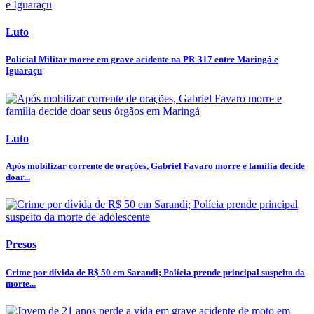
Luto
Policial Militar morre em grave acidente na PR-317 entre Maringá e
Iguaraçu
Luto
Após mobilizar corrente de orações, Gabriel Favaro morre e família decide
doar...
Presos
Crime por dívida de R$ 50 em Sarandi; Polícia prende principal suspeito da
morte...