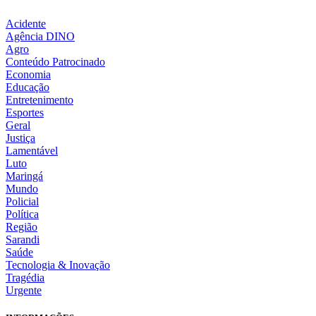
Acidente
Agência DINO
Agro
Conteúdo Patrocinado
Economia
Educação
Entretenimento
Esportes
Geral
Justiça
Lamentável
Luto
Maringá
Mundo
Policial
Política
Região
Sarandi
Saúde
Tecnologia & Inovação
Tragédia
Urgente