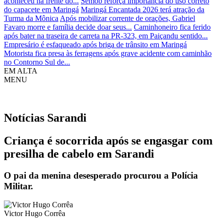
aconteceu na frente do...
Semob reforça importância do uso correto
do capacete em Maringá
Maringá Encantada 2026 terá atração da
Turma da Mônica
Após mobilizar corrente de orações, Gabriel
Favaro morre e família decide doar seus...
Caminhoneiro fica ferido
após bater na traseira de carreta na PR-323, em Paiçandu sentido...
Empresário é esfaqueado após briga de trânsito em Maringá
Motorista fica presa às ferragens após grave acidente com caminhão
no Contorno Sul de...
EM ALTA
MENU
Notícias
Sarandi
Criança é socorrida após se engasgar com
presilha de cabelo em Sarandi
O pai da menina desesperado procurou a Polícia
Militar.
Victor Hugo Corrêa