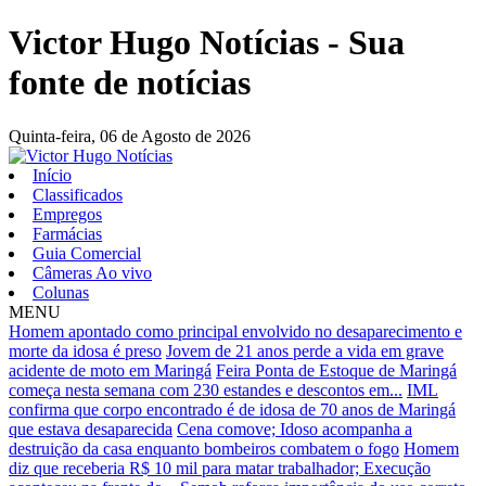
Victor Hugo Notícias - Sua
fonte de notícias
Quinta-feira,
06 de Agosto de 2026
Início
Classificados
Empregos
Farmácias
Guia Comercial
Câmeras Ao vivo
Colunas
MENU
Homem apontado como principal envolvido no desaparecimento e
morte da idosa é preso
Jovem de 21 anos perde a vida em grave
acidente de moto em Maringá
Feira Ponta de Estoque de Maringá
começa nesta semana com 230 estandes e descontos em...
IML
confirma que corpo encontrado é de idosa de 70 anos de Maringá
que estava desaparecida
Cena comove; Idoso acompanha a
destruição da casa enquanto bombeiros combatem o fogo
Homem
diz que receberia R$ 10 mil para matar trabalhador; Execução