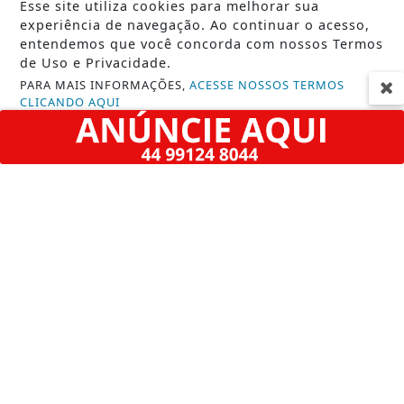
Esse site utiliza cookies para melhorar sua
POLICIAL
experiência de navegação. Ao continuar o acesso,
POLÍTICA
entendemos que você concorda com nossos Termos
de Uso e Privacidade.
REGIÃO
PARA MAIS INFORMAÇÕES,
ACESSE NOSSOS TERMOS
CLICANDO AQUI
SARANDI
PROSSEGUIR
SAÚDE
TECNOLOGIA & INOVAÇÃO
TRAGÉDIA
URGENTE
INFORMAÇÕES
CONTATO
TERMOS DE USO E PRIVACIDADE
SOBRE