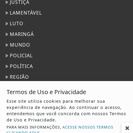
JUSTIÇA
LAMENTÁVEL
LUTO
MARINGÁ
MUNDO
POLICIAL
POLÍTICA
REGIÃO
SARANDI
Termos de Uso e Privacidade
SAÚDE
Esse site utiliza cookies para melhorar sua
experiência de navegação. Ao continuar o acesso,
TECNOLOGIA & INOVAÇÃO
entendemos que você concorda com nossos Termos
TRAGÉDIA
de Uso e Privacidade.
PARA MAIS INFORMAÇÕES,
ACESSE NOSSOS TERMOS
URGENTE
CLICANDO AQUI