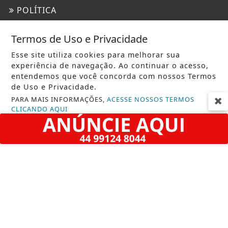
POLÍTICA
REGIÃO
Termos de Uso e Privacidade
SARANDI
Esse site utiliza cookies para melhorar sua
SAÚDE
experiência de navegação. Ao continuar o acesso,
entendemos que você concorda com nossos Termos
TECNOLOGIA & INOVAÇÃO
de Uso e Privacidade.
PARA MAIS INFORMAÇÕES,
ACESSE NOSSOS TERMOS
TRAGÉDIA
CLICANDO AQUI
URGENTE
PROSSEGUIR
INFORMAÇÕES
CONTATO
TERMOS DE USO E PRIVACIDADE
SOBRE