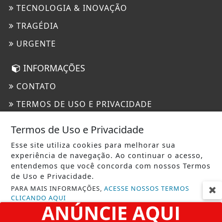
TECNOLOGIA & INOVAÇÃO
TRAGÉDIA
URGENTE
INFORMAÇÕES
CONTATO
TERMOS DE USO E PRIVACIDADE
SOBRE
Termos de Uso e Privacidade
Esse site utiliza cookies para melhorar sua
experiência de navegação. Ao continuar o acesso,
entendemos que você concorda com nossos Termos
de Uso e Privacidade.
PARA MAIS INFORMAÇÕES,
ACESSE NOSSOS TERMOS
CLICANDO AQUI
FIQUE POR DENTRO DAS PRINCIPAIS NOTÍCIAS DE SARANDI E REGIÃO
PROSSEGUIR
AQUI