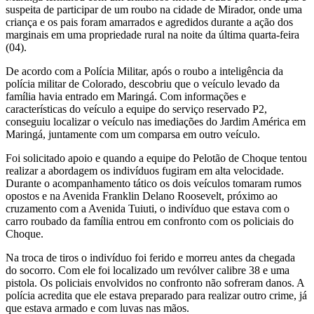
suspeita de participar de um roubo na cidade de Mirador, onde uma
criança e os pais foram amarrados e agredidos durante a ação dos
marginais em uma propriedade rural na noite da última quarta-feira
(04).
De acordo com a Polícia Militar, após o roubo a inteligência da
polícia militar de Colorado, descobriu que o veículo levado da
família havia entrado em Maringá. Com informações e
características do veículo a equipe do serviço reservado P2,
conseguiu localizar o veículo nas imediações do Jardim América em
Maringá, juntamente com um comparsa em outro veículo.
Foi solicitado apoio e quando a equipe do Pelotão de Choque tentou
realizar a abordagem os indivíduos fugiram em alta velocidade.
Durante o acompanhamento tático os dois veículos tomaram rumos
opostos e na Avenida Franklin Delano Roosevelt, próximo ao
cruzamento com a Avenida Tuiuti, o indivíduo que estava com o
carro roubado da família entrou em confronto com os policiais do
Choque.
Na troca de tiros o indivíduo foi ferido e morreu antes da chegada
do socorro. Com ele foi localizado um revólver calibre 38 e uma
pistola. Os policiais envolvidos no confronto não sofreram danos. A
polícia acredita que ele estava preparado para realizar outro crime, já
que estava armado e com luvas nas mãos.