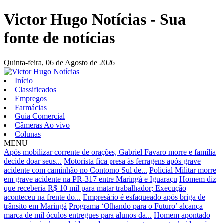
Victor Hugo Notícias - Sua
fonte de notícias
Quinta-feira,
06 de Agosto de 2026
Início
Classificados
Empregos
Farmácias
Guia Comercial
Câmeras Ao vivo
Colunas
MENU
Após mobilizar corrente de orações, Gabriel Favaro morre e família
decide doar seus...
Motorista fica presa às ferragens após grave
acidente com caminhão no Contorno Sul de...
Policial Militar morre
em grave acidente na PR-317 entre Maringá e Iguaraçu
Homem diz
que receberia R$ 10 mil para matar trabalhador; Execução
aconteceu na frente do...
Empresário é esfaqueado após briga de
trânsito em Maringá
Programa ‘Olhando para o Futuro’ alcança
marca de mil óculos entregues para alunos da...
Homem apontado