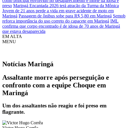
como principal envolvido no desaparecimento e morte da idosa é
preso
Maringá Encantada 2026 terá atração da Turma da Mônica
Jovem de 21 anos perde a vida em grave acidente de moto em
Maringá
Passagem de ônibus sobe para R$ 5,80 em Maringá
Semob
reforça importância do uso correto do capacete em Maringá
IML
confirma que corpo encontrado é de idosa de 70 anos de Maringá
que estava desaparecida
EM ALTA
MENU
Notícias
Maringá
Assaltante morre após perseguição e
confronto com a equipe Choque em
Maringá
Um dos assaltantes não reagiu e foi preso em
flagrante.
Victor Hugo Corrêa